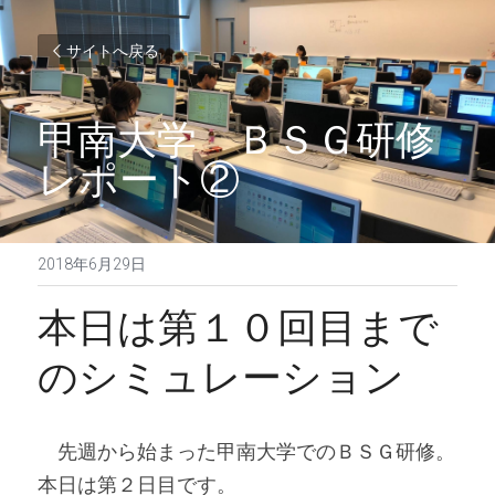
サイトへ戻る
甲南大学　ＢＳＧ研修
レポート②
2018年6月29日
本日は第１０回目まで
のシミュレーション
　先週から始まった甲南大学でのＢＳＧ研修。
本日は第２日目です。